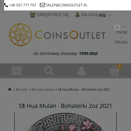
+48 507 777 797
SKLEP@COINSOUTLET.PL
ZAREJESTRUJ SIĘ
ZALOGUJ SIĘ
do darmowej dostawy:
1999.00
zł
»
»
»
Monety
Monety świata
5$ Hua Mulan - Bohaterki 2oz 2021
5$ Hua Mulan - Bohaterki 2oz 2021