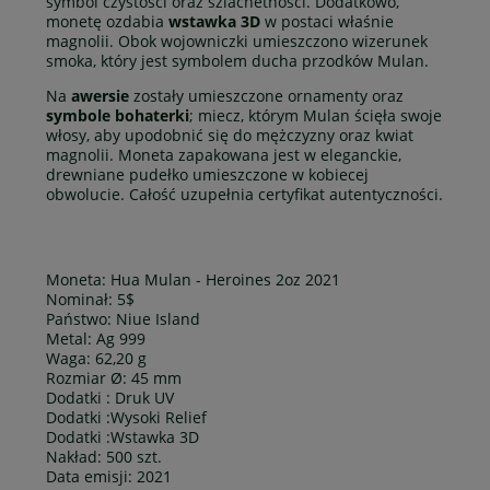
symbol czystości oraz szlachetności. Dodatkowo,
monetę ozdabia
wstawka 3D
w postaci właśnie
magnolii. Obok wojowniczki umieszczono wizerunek
smoka, który jest symbolem ducha przodków Mulan.
Na
awersie
zostały umieszczone ornamenty oraz
symbole bohaterki
; miecz, którym Mulan ścięła swoje
włosy, aby upodobnić się do mężczyzny oraz kwiat
magnolii. Moneta zapakowana jest w eleganckie,
drewniane pudełko umieszczone w kobiecej
obwolucie. Całość uzupełnia certyfikat autentyczności.
Moneta: Hua Mulan - Heroines 2oz 2021
Nominał: 5$
Państwo: Niue Island
Metal: Ag 999
Waga: 62,20 g
Rozmiar Ø: 45 mm
Dodatki : Druk UV
Dodatki :Wysoki Relief
Dodatki :Wstawka 3D
Nakład: 500 szt.
Data emisji: 2021