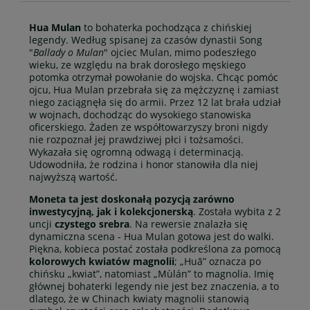
Hua Mulan
to bohaterka pochodząca z chińskiej
legendy. Według spisanej za czasów dynastii Song
"
Ballady o Mulan
" ojciec Mulan, mimo podeszłego
wieku, ze względu na brak dorosłego męskiego
potomka otrzymał powołanie do wojska. Chcąc pomóc
ojcu, Hua Mulan przebrała się za mężczyznę i zamiast
niego zaciągnęła się do armii. Przez 12 lat brała udział
w wojnach, dochodząc do wysokiego stanowiska
oficerskiego. Żaden ze współtowarzyszy broni nigdy
nie rozpoznał jej prawdziwej płci i tożsamości.
Wykazała się ogromną odwagą i determinacją.
Udowodniła, że rodzina i honor stanowiła dla niej
najwyższą wartość.
Moneta ta jest doskonałą pozycją zarówno
inwestycyjną, jak i kolekcjonerską
. Została wybita z 2
uncji
czystego srebra
. Na rewersie znalazła się
dynamiczna scena - Hua Mulan gotowa jest do walki.
Piękna, kobieca postać została podkreślona za pomocą
kolorowych kwiatów magnolii
; „Huā” oznacza po
chińsku „kwiat”, natomiast „Mùlán” to magnolia. Imię
głównej bohaterki legendy nie jest bez znaczenia, a to
dlatego, że w Chinach kwiaty magnolii stanowią