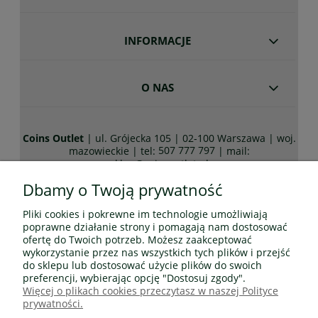
INFORMACJE
O NAS
Coins Outlet
| ul. Grójecka 105 | 02-100 Warszawa | woj.
507 777 797
mazowieckie | tel:
| mail:
sklep@coinsoutlet.pl
Dbamy o Twoją prywatność
Pliki cookies i pokrewne im technologie umożliwiają
Wszelkie prawa zastrzeżone! Wszystkie teksty, rysunki,
poprawne działanie strony i pomagają nam dostosować
zdjęcia oraz wszystkie inne informacje opublikowane na
ofertę do Twoich potrzeb. Możesz zaakceptować
niniejszych stronach podlegają prawom autorskim
wykorzystanie przez nas wszystkich tych plików i przejść
CoinsOutlet.pl
do sklepu lub dostosować użycie plików do swoich
Wszelkie kopiowanie, dystrybucja, elektroniczne
preferencji, wybierając opcję "Dostosuj zgody".
przetwarzanie oraz przesyłanie zawartości bez zezwolenia
Więcej o plikach cookies przeczytasz w naszej Polityce
CoinsOutlet.pl jest zabronione.
prywatności.