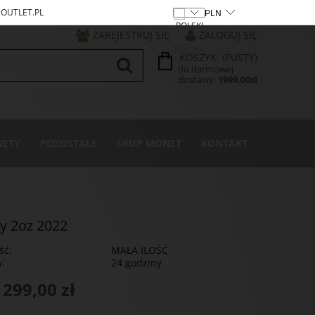
OUTLET.PL
ZAREJESTRUJ SIĘ
ZALOGUJ SIĘ
KOSZYK:
(PUSTY)
do darmowej
dostawy:
1999.00
zł
ETY
POZOSTAŁE
SKUP MONET
KONTAKT
hy 2oz 2022
ść:
MAŁA ILOŚĆ
w:
24 godziny
 299,00 zł