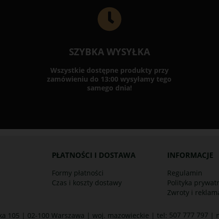
SZYBKA WYSYŁKA
Wszystkie dostępne produkty przy
zamówieniu do 13:00 wysyłamy tego
samego dnia!
PŁATNOŚCI I DOSTAWA
INFORMACJE
Formy płatności
Regulamin
Czas i koszty dostawy
Polityka prywat
Zwroty i reklam
507 777 797
ka 105 | 02-100 Warszawa | woj. mazowieckie | tel:
| 