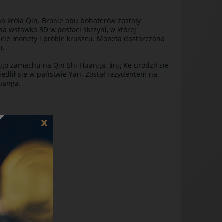
 na króla Qin. Bronie obu bohaterów zostały
na wstawka 3D w postaci skrzyni, w której
ncie monety i próbie kruszcu. Moneta dostarczana
u.
ego zamachu na Qin Shi Huanga. Jing Ke urodził się
iedlił się w państwie Yan. Został rezydentem na
Guanga.
x