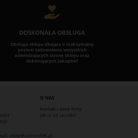
DOSKONAŁA OBSŁUGA
Obsługa sklepu dbająca o maksymalny
poziom zadowolenia wszystkich
odwiedzających stronę sklepu oraz
dokonujących zakupów!
O NAS
Kontakt i dane firmy
ności
Jak to się zaczęło?
acje
sklep@coinsoutlet.pl
mail: