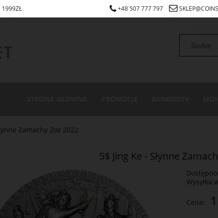
1999ZŁ
+48 507 777 797
SKLEP@COINS
STRONA GŁÓWNA
PROMOCJE
BANKNOTY
MON
 Słynne Zamachy 2oz 2022
5$ Jing Ke - Słynne Zamac
Dostępno
Wysyłka 
1
Cena: