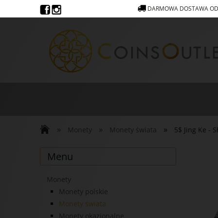
DARMOWA DOSTAWA OD 
»
»
»
Monety
Monety świata
5$ Jing Ke -
Menu
Monety
Monety polskie
Monety świata
Monety okazjonalne