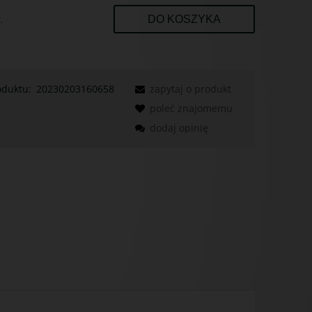
.
DO KOSZYKA
oduktu:
20230203160658
zapytaj o produkt
poleć znajomemu
dodaj opinię