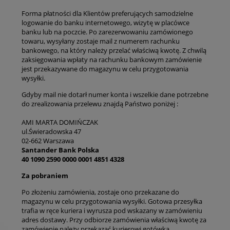
Forma płatności dla Klientów preferujących samodzielne
logowanie do banku internetowego, wizytę w placówce
banku lub na poczcie. Po zarezerwowaniu zamówionego
towaru, wysyłany zostaje mail z numerem rachunku
bankowego, na który należy przelać właściwą kwotę. Z chwilą
zaksięgowania wpłaty na rachunku bankowym zamówienie
jest przekazywane do magazynu w celu przygotowania
wysyłki.
Gdyby mail nie dotarł numer konta i wszelkie dane potrzebne
do zrealizowania przelewu znajdą Państwo poniżej :
AMI MARTA DOMIŃCZAK
ul.Świeradowska 47
02-662 Warszawa
Santander Bank Polska
40 1090 2590 0000 0001 4851 4328
Za pobraniem
Po złożeniu zamówienia, zostaje ono przekazane do
magazynu w celu przygotowania wysyłki. Gotowa przesyłka
trafia w ręce kuriera i wyrusza pod wskazany w zamówieniu
adres dostawy. Przy odbiorze zamówienia właściwą kwotę za
zamówienie należy przekazać kurierowi gotówką.