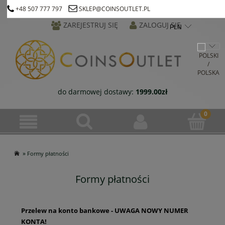
+48 507 777 797
SKLEP@COINSOUTLET.PL
ZAREJESTRUJ SIĘ
ZALOGUJ SIĘ
do darmowej dostawy:
1999.00
zł
»
Formy płatności
Formy płatności
Przelew na konto bankowe - UWAGA NOWY NUMER
KONTA!