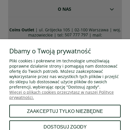
O NAS
Coins Outlet
| ul. Grójecka 105 | 02-100 Warszawa | woj.
507 777 797
mazowieckie | tel:
| mail:
sklep@coinsoutlet.pl
Dbamy o Twoją prywatność
Pliki cookies i pokrewne im technologie umożliwiają
Wszelkie prawa zastrzeżone! Wszystkie teksty, rysunki,
poprawne działanie strony i pomagają nam dostosować
zdjęcia oraz wszystkie inne informacje opublikowane na
ofertę do Twoich potrzeb. Możesz zaakceptować
niniejszych stronach podlegają prawom autorskim
wykorzystanie przez nas wszystkich tych plików i przejść
CoinsOutlet.pl
do sklepu lub dostosować użycie plików do swoich
Wszelkie kopiowanie, dystrybucja, elektroniczne
preferencji, wybierając opcję "Dostosuj zgody".
przetwarzanie oraz przesyłanie zawartości bez zezwolenia
Więcej o plikach cookies przeczytasz w naszej Polityce
CoinsOutlet.pl jest zabronione.
prywatności.
ZAAKCEPTUJ TYLKO NIEZBĘDNE
DOSTOSUJ ZGODY