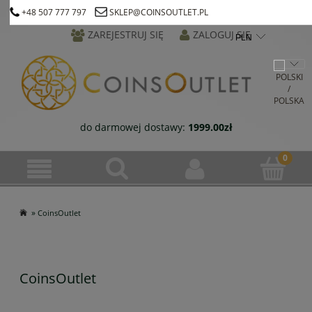
+48 507 777 797
SKLEP@COINSOUTLET.PL
ZAREJESTRUJ SIĘ
ZALOGUJ SIĘ
do darmowej dostawy:
1999.00
zł
»
CoinsOutlet
CoinsOutlet