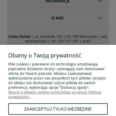
INFORMACJE
O NAS
Coins Outlet
| ul. Grójecka 105 | 02-100 Warszawa | woj.
507 777 797
mazowieckie | tel:
| mail:
sklep@coinsoutlet.pl
Dbamy o Twoją prywatność
Pliki cookies i pokrewne im technologie umożliwiają
Wszelkie prawa zastrzeżone! Wszystkie teksty, rysunki,
poprawne działanie strony i pomagają nam dostosować
zdjęcia oraz wszystkie inne informacje opublikowane na
ofertę do Twoich potrzeb. Możesz zaakceptować
niniejszych stronach podlegają prawom autorskim
wykorzystanie przez nas wszystkich tych plików i przejść
CoinsOutlet.pl
do sklepu lub dostosować użycie plików do swoich
Wszelkie kopiowanie, dystrybucja, elektroniczne
preferencji, wybierając opcję "Dostosuj zgody".
przetwarzanie oraz przesyłanie zawartości bez zezwolenia
Więcej o plikach cookies przeczytasz w naszej Polityce
CoinsOutlet.pl jest zabronione.
prywatności.
ZAAKCEPTUJ TYLKO NIEZBĘDNE