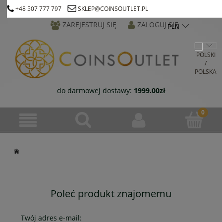
+48 507 777 797
SKLEP@COINSOUTLET.PL
ZAREJESTRUJ SIĘ
ZALOGUJ SIĘ
do darmowej dostawy:
1999.00
zł
Poleć produkt znajomemu
Twój adres e-mail: