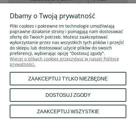
sklep@coinsoutlet.pl
Dbamy o Twoją prywatność
Pliki cookies i pokrewne im technologie umożliwiają
Wszelkie prawa zastrzeżone! Wszystkie teksty, rysunki,
poprawne działanie strony i pomagają nam dostosować
zdjęcia oraz wszystkie inne informacje opublikowane na
ofertę do Twoich potrzeb. Możesz zaakceptować
niniejszych stronach podlegają prawom autorskim
wykorzystanie przez nas wszystkich tych plików i przejść
CoinsOutlet.pl
do sklepu lub dostosować użycie plików do swoich
Wszelkie kopiowanie, dystrybucja, elektroniczne
preferencji, wybierając opcję "Dostosuj zgody".
przetwarzanie oraz przesyłanie zawartości bez zezwolenia
Więcej o plikach cookies przeczytasz w naszej Polityce
CoinsOutlet.pl jest zabronione.
prywatności.
ZAAKCEPTUJ TYLKO NIEZBĘDNE
DOSTOSUJ ZGODY
ZAAKCEPTUJ WSZYSTKIE
POKAŻ PEŁNĄ WERSJĘ STRONY