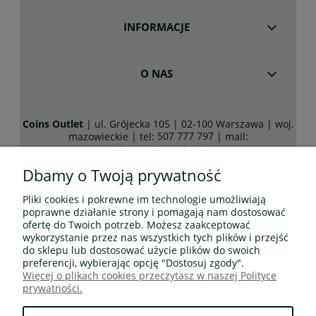
INFORMACJE
O NAS
Coins Outlet
| ul. Grójecka 105 | 02-100 Warszawa | woj.
507 777 797
mazowieckie | tel:
| mail:
sklep@coinsoutlet.pl
Dbamy o Twoją prywatność
Pliki cookies i pokrewne im technologie umożliwiają
Wszelkie prawa zastrzeżone! Wszystkie teksty, rysunki,
poprawne działanie strony i pomagają nam dostosować
zdjęcia oraz wszystkie inne informacje opublikowane na
ofertę do Twoich potrzeb. Możesz zaakceptować
niniejszych stronach podlegają prawom autorskim
wykorzystanie przez nas wszystkich tych plików i przejść
CoinsOutlet.pl
do sklepu lub dostosować użycie plików do swoich
Wszelkie kopiowanie, dystrybucja, elektroniczne
preferencji, wybierając opcję "Dostosuj zgody".
przetwarzanie oraz przesyłanie zawartości bez zezwolenia
Więcej o plikach cookies przeczytasz w naszej Polityce
CoinsOutlet.pl jest zabronione.
prywatności.