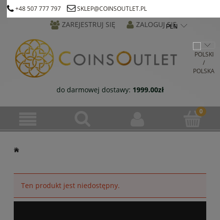
+48 507 777 797
SKLEP@COINSOUTLET.PL
ZAREJESTRUJ SIĘ
ZALOGUJ SIĘ
do darmowej dostawy:
1999.00
zł
Ten produkt jest niedostępny.